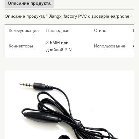
Описание продукта
Описание продукта " Jiangxi factory PVC disposable earphone "
Коммуникация
Проводные
Стиль
Вн
3
.5MM или
Коннекторы
Использование
Ав
двойной PIN
ПВ
ПУ
Материал
Удаление шума
Функция
кабеля
Шн
АБ
1.2M
ме
Размер
Покрытие
или
Настраиваемый
Кр
ПВ
Бе
ODM
Доступно
Образцы
об