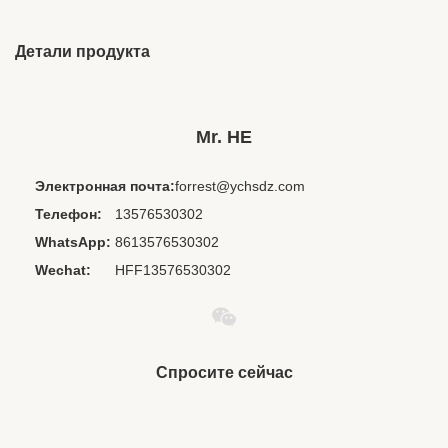
Детали продукта
Brand Name:
ODM
Place Of Origin:
Цзянси, Китай
Mr. HE
Chipset:
Другие
Электронная почта:
forrest@ychsdz.com
Codecs:
Никто
Телефон:
13576530302
Private Mold:
нет
WhatsApp:
8613576530302
Waterproof
IPX 0
Standard:
Wechat:
HFF13576530302
Model Number:
HE-161 airline earphones
Product Name:
airliine earphone
Item:
disposable earbuds
Спросите сейчас
Name:
disposable earbuds
Certificate:
ISO9001 ISO14001 and GB/T28001