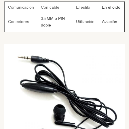
Comunicación
Con cable
El estilo
En el oído
3
.5MM o PIN
Conectores
Utilización
Aviación
doble
El contenido
de
PVC/TPE/PU
Materiales
Anulación del
Función
para
ruido
Los
cables
cordones de
los zapatos
El material
utilizado
para la
1.2M
fabricación
Tamaño
Cubierta
o
Personalizado
de la
materia
prima es el