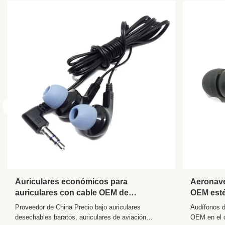
Usage:
Aviación/MP3/4/5/Celular/PC/Reproductor de
música/Móvil
Material:
ABS+PVC
Sensitivity:
98dB
Frequency
20Hz - 20kHz
Range:
Is Wireless:
No
Wireless Type:
Ninguno
Support
No
Memory Card:
Vocalism
Otro
Principle:
Volume
No
Control:
Auriculares económicos para
Aeronave
auriculares con cable OEM de
OEM esté
Control Button:
No
aerolíneas
auricular
Proveedor de China Precio bajo auriculares
Audífonos d
Style:
In-ear
desechables baratos, auriculares de aviación
OEM en el o