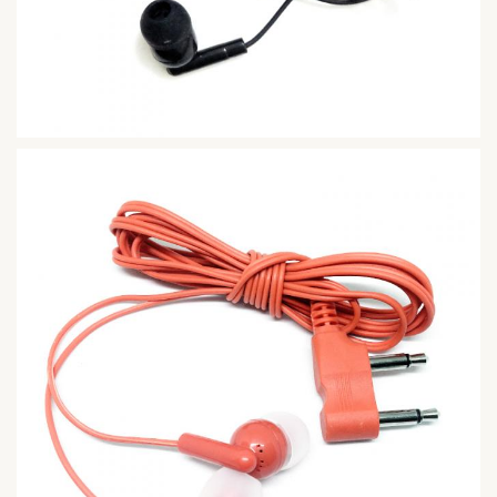
acero.
Producción
Muestras
Disponible
Muestras
de productos
gratuitas