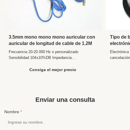
3.5mm mono mono mono auricular con
Tipo de 
auricular de longitud de cable de 1.2M
electrón
ruido en 
Frecuencia 20-20.000 Hz o personalizado
Electrónica
de ruido
Sensibilidad 104±10%DB Impedancia
cancelación
32±2Ω,300±2Ω o personalizado Enchufe PIN de 3,5
producto Pa
mm, PIN doble, PIN plegable Altavoz 13 mm/10
27 mm Imped
Consiga el mejor precio
mm/27 mm/30 mm Longitud 1,2 m o personalizado
20000 Khz 
Color Varios colores Función Cancelación de ruido
del cable: 
activa/Cancelación de ruido pasiva ...
Color: perso
Enviar una consulta
Nombre
*