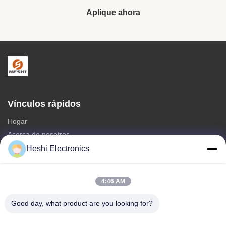
Aplique ahora
Vínculos rápidos
Hogar
Acerca de nosotros
productos
Heshi Electronics
Éntrenos en contacto con
4:46 AM
Categorías
venta caliente
Good day, what product are you looking for?
Auriculares de doble PIN de 3,5 mm