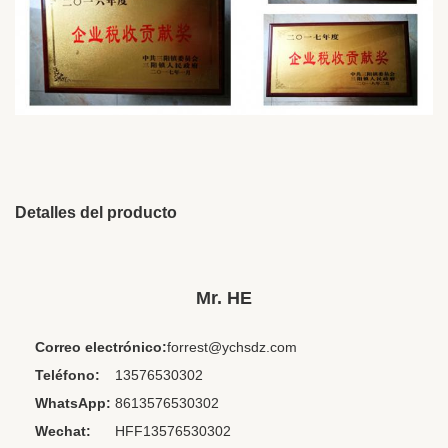
Detalles del producto
Brand Name:
HESHI
Place Of Origin:
Porcelana
Mr. HE
Chipset:
Otros
Correo electrónico:
forrest@ychsdz.com
Interface Type:
3,5 milímetros
Teléfono:
13576530302
Material:
ABS+PVC
WhatsApp:
8613576530302
Use:
Aviación
Wechat:
HFF13576530302
Function:
Cancelación de ruido