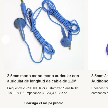
Range:
3.5mm mono mono mono auricular con
3.5mm Ja
auricular de longitud de cable de 1.2M
Audífono
con cabl
Frequency 20-20,000 Hz or customized Sensitivity
Cheapest di
cable Co
104±10%DB Impedance 32±2Ω,300±2Ω or
earphones s
customized Plug 3.5mm PIN,dual PIN,Foldable PIN
Product Des
Speaker 13mm/10mm/27mm/30mm Length 1.2m or
jiangxi fac
Consiga el mejor precio
customized Color multi colors Function Active Noise
Communicat