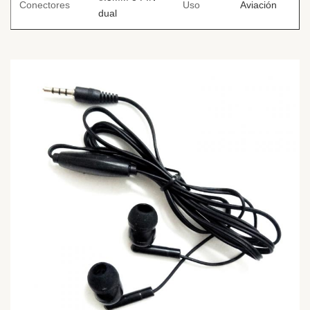
Conectores
Uso
Aviación
dual
PVC/TPE/PU
Cancelación de
Material
Función
ruido
del cable
Cordón
1.2M
Tamaño
Cubierta
ABS/metal/Sili
o
Personalizado
ODM
Disponible
Muestras
Muestras gratui