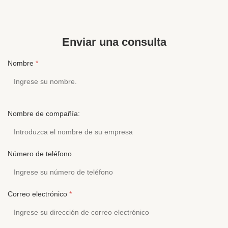
Cancelling/Passive Noise-Cancelling Usage
3.5MM or Du
Airline,bus,train,hospital,MP3...
Cancelling C
Enviar una consulta
Nombre
*
Nombre de compañía:
Número de teléfono
Correo electrónico
*