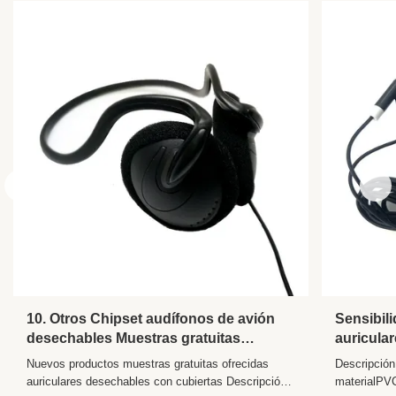
Plug:
3,5 mmz, PIN doble
10. Otros Chipset audífonos de avión
Sensibi
desechables Muestras gratuitas
auricula
ofrecidas con cubiertas y longitud de
auricula
Nuevos productos muestras gratuitas ofrecidas
Descripción
cable de 1.2M
personal
auriculares desechables con cubiertas Descripción
materialPV