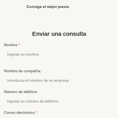
del producto Comunicación Con cable El estilo El
número deE
auricular Conectores 3.5MM o PIN doble Utilización
Presidente
Consiga el mejor precio
Aviación Función Anulación del ruido Materiales
de frecuen
para cables El contenido de PVC/TPE/PU Los
Perfil de l
cordones de ...
YUANZHOU
CO., LTD. ..
Enviar una consulta
Nombre
*
Nombre de compañía:
Número de teléfono
Correo electrónico
*