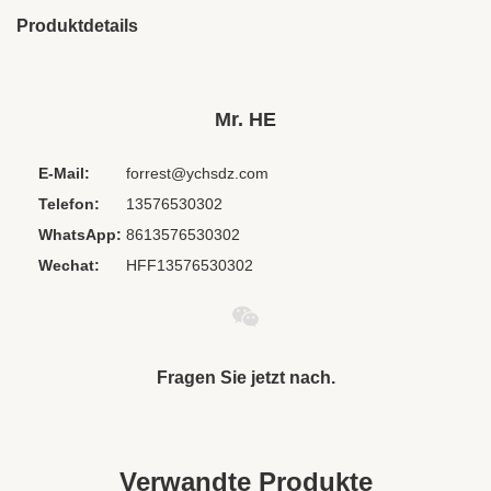
Produktdetails
Brand Name:
HESHI
Place Of Origin:
Guangdong, China
Mr. HE
Chipset:
Andere
E-Mail:
forrest@ychsdz.com
Headphone
Im Ohr
Form Factor:
Telefon:
13576530302
Interface Type:
3,5 Millimeter
WhatsApp:
8613576530302
Material:
Plastik
Wechat:
HFF13576530302
Waterproof
NEIN
Standard:
Function:
Lärmstündung
Fragen Sie jetzt nach.
Connectors:
3,5 mm
Model:
HE-136
Certificate:
ISO9001 ISO14001 und GB/T28001
Verwandte Produkte