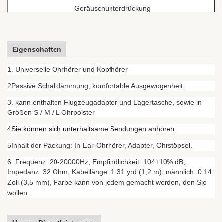
Geräuschunterdrückung
Z
Funktion
Verwendung
Mikrofon
Eigenschaften
Kabellänge
1.2M
Abdeckung
A
1. Universelle Ohrhörer und Kopfhörer
ODM
Erhältlich
Impedanz
3
2Passive Schalldämmung, komfortable Ausgewogenheit.
3. kann enthalten Flugzeugadapter und Lagertasche, sowie in
Größen S / M / L Ohrpolster
4Sie können sich unterhaltsame Sendungen anhören.
5Inhalt der Packung: In-Ear-Ohrhörer, Adapter, Ohrstöpsel.
6. Frequenz: 20-20000Hz, Empfindlichkeit: 104±10% dB,
Impedanz: 32 Ohm, Kabellänge: 1.31 yrd (1,2 m), männlich: 0.14
Zoll (3,5 mm), Farbe kann von jedem gemacht werden, den Sie
wollen.