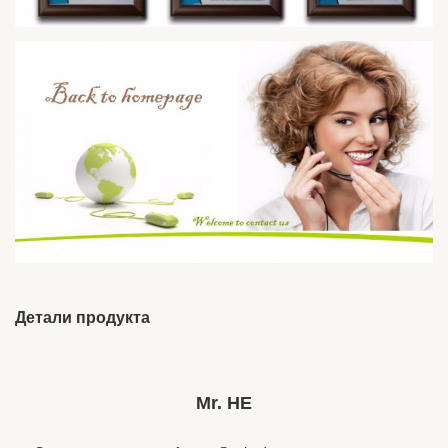
Детали продукта
Cord Length:
1,2 м
Model Number:
ОН-130
Mr. HE
Product Name:
милые наушники для девочек