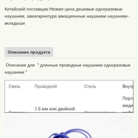
Китайский поставщик Низкая цена дешевые одноразовые
наушники, авиагарнитура авиационные наушники наушники-
вкладыши
Описание продукта
Описание для " длинные проводные наушники одноразовые
наушники "
Связь
Проводной
Стиль
Внутри
Портат
медиап
3
.5 мм или двойной
Разъемы
Использование
мобиль
PIN
телефо
плеер/