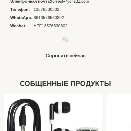
Электронная почта:
forrest@ychsdz.com
Item:
наушники для организатора
Телефон:
13576530302
Name:
авиакомпания наушники
WhatsApp:
8613576530302
Certificate:
ISO9001 ISO14001 и ГБ/T28001
Wechat:
HFF13576530302
Use:
Портативный медиаплеер, мобильный
телефон, авиация, компьютер, диджей,
авиакомпания, большой автобус
Спросите сейчас
СОБЩЕННЫЕ ПРОДУКТЫ