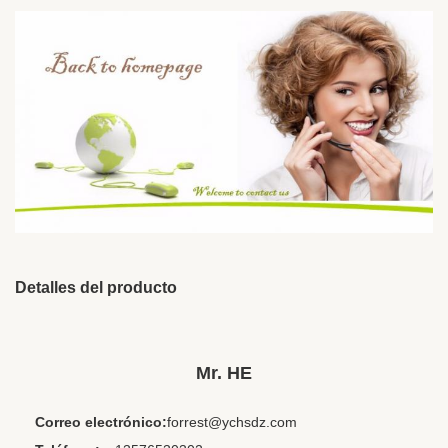
Detalles del producto
Cord Length:
1.2m
Model Number:
HE-130
Mr. HE
Product Name:
lindo auricular para niñas
Correo electrónico:
forrest@ychsdz.com
Item:
auricular para organizador