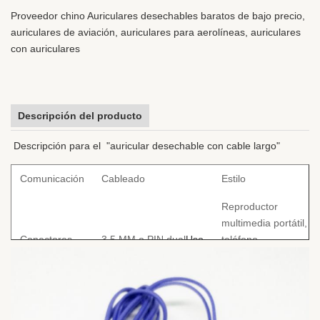
Proveedor chino Auriculares desechables baratos de bajo precio,
auriculares de aviación, auriculares para aerolíneas, auriculares
con auriculares
Descripción del producto
Descripción para el "auricular desechable con cable largo"
Comunicación
Cableado
Estilo
Reproductor
multimedia portátil,
Conectores
3,5 MM o PIN dual
Uso
teléfono
móvil/MP3/Reproduct
de CD/Radio
Cancelación
Material del cable
PVC/TPE/PU