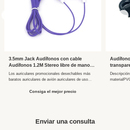
3.5mm Jack Audífonos con cable
Audífono
Audífonos 1.2M Stereo libre de manos
transpare
con cable en el oído Audífonos con
oído HiFi
Los auriculares promocionales desechables más
Descripción
cable Compatibilidad universal
Color pe
baratos auriculares de avión auriculares de uso
materialPV
tarjeta 
único de fábrica Descripción del producto La
número deE
descripción del producto de " Jiangxi fábrica de
Presidente
Consiga el mejor precio
auriculares desechables de PVC " Comunicación
de frecuen
Con cable El estilo En el oído Conectores 3.5MM o
Perfil de l
PIN doble ...
YUANZHOU
CO., LTD. T
Enviar una consulta