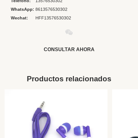
Teléfono:
13576530302
Name:
auricular de aerolínea
WhatsApp:
8613576530302
Certificate:
ISO9001 ISO14001 y GB/T28001
Wechat:
HFF13576530302
Use:
Reproductor multimedia portátil, teléfono
móvil, aviación, ordenador, DJ, aerolínea,
autobús grande,
CONSULTAR AHORA
Productos relacionados