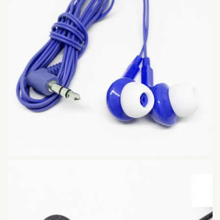
de ruido
1,2 M o
Personalizado
Cubierta
ABS/metal/Silicona/P
Disponible
Muestras
Muestras gratis